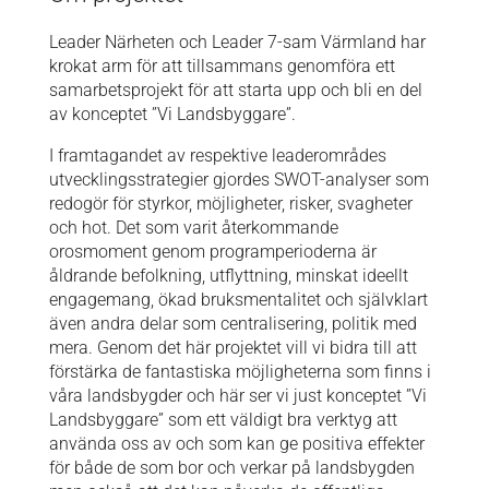
Leader Närheten och Leader 7-sam Värmland har
krokat arm för att tillsammans genomföra ett
samarbetsprojekt för att starta upp och bli en del
av konceptet ”Vi Landsbyggare”.
I framtagandet av respektive leaderområdes
utvecklingsstrategier gjordes SWOT-analyser som
redogör för styrkor, möjligheter, risker, svagheter
och hot. Det som varit återkommande
orosmoment genom programperioderna är
åldrande befolkning, utflyttning, minskat ideellt
engagemang, ökad bruksmentalitet och självklart
även andra delar som centralisering, politik med
mera. Genom det här projektet vill vi bidra till att
förstärka de fantastiska möjligheterna som finns i
våra landsbygder och här ser vi just konceptet ”Vi
Landsbyggare” som ett väldigt bra verktyg att
använda oss av och som kan ge positiva effekter
för både de som bor och verkar på landsbygden