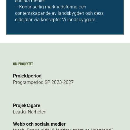
sociala medier.
– Kontinuerlig marknadsföring och
contentskapande av landsbygden och dess
eldsjälar via konceptet Vi landsbyggare.
OM PROJEKTET
Projektperiod
Programperiod SP 2023-2027
Projektägare
Leader Närheten
Webb och sociala medier