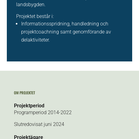
landsbygden.
Projektet består i:
Informationsspridning, handledning och
projektcoachning samt genomförande av
delaktiviteter.
OM PROJEKTET
Projektperiod
Programperiod 2014-2022
Slutredovisat juni 2024
Projektägare