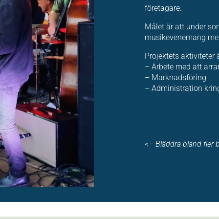
företagare.
Målet är att under s
musikevenemang med ci
Projektets aktiviteter ä
– Arbete med att arr
– Marknadsföring
– Administration krin
<–
Bläddra bland fler b