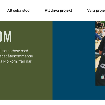
Att söka stöd
Att driva projekt
Våra proje
OM
n i samarbete med
skapat återkommande
la Molkom, från när