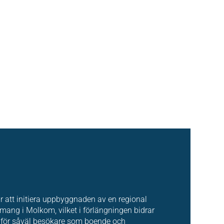
är att initiera uppbyggnaden av en regional
ang i Molkom, vilket i förlängningen bidrar
tet för såväl besökare som boende och