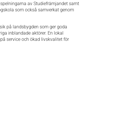
ill spelningarna av Studiefrämjandet samt
khögskola som också samverkat genom
musik på landsbygden som ger goda
riga inblandade aktörer. En lokal
å service och ökad livskvalitet för