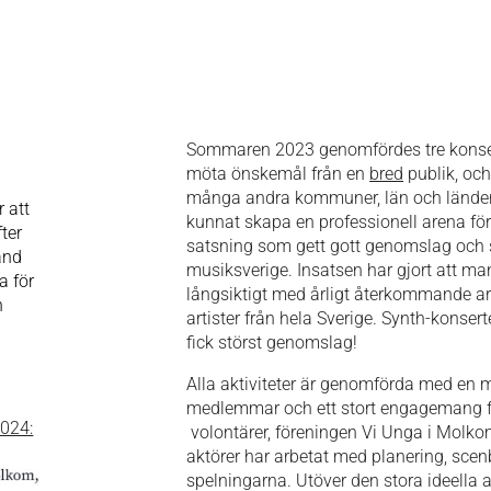
Sommaren 2023 genomfördes tre konserter 
möta önskemål från en
bred
publik, och
många andra kommuner, län och länder! 
 att
kunnat skapa en professionell arena f
ter
satsning som gett gott genomslag och
and
musiksverige. Insatsen har gjort att man
a för
långsiktigt med årligt återkommande 
h
artister från hela Sverige. Synth-konser
fick störst genomslag!
Alla aktiviteter är genomförda med en m
medlemmar och ett stort engagemang 
2024:
volontärer, föreningen Vi Unga i Molkom
aktörer har arbetat med planering, scenb
spelningarna. Utöver den stora ideella 