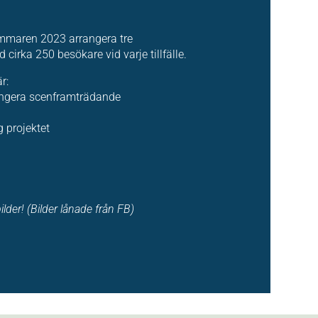
ommaren 2023 arrangera tre
rka 250 besökare vid varje tillfälle.
r:
angera scenframträdande
g projektet
ilder! (Bilder lånade från FB)