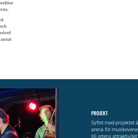
PROJEKT
Syftet med projektet 
arena för musikevenem
till ortens attraktivi