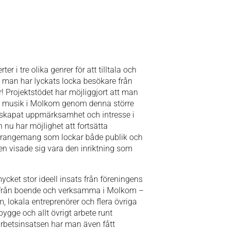
i tre olika genrer för att tilltala och
 man har lyckats locka besökare från
Projektstödet har möjliggjort att man
ör musik i Molkom genom denna större
 skapat uppmärksamhet och intresse i
 nu har möjlighet att fortsätta
arrangemang som lockar både publik och
ten visade sig vara den inriktning som
ycket stor ideell insats från föreningens
från boende och verksamma i Molkom –
, lokala entreprenörer och flera övriga
ygge och allt övrigt arbete runt
arbetsinsatsen har man även fått