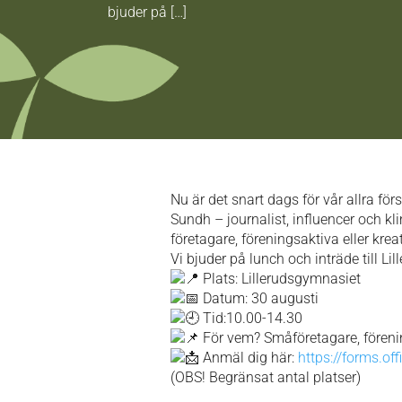
bjuder på […]
Nu är det snart dags för vår allra 
Sundh – journalist, influencer och 
företagare, föreningsaktiva eller krea
Vi bjuder på lunch och inträde till Li
Plats: Lillerudsgymnasiet
Datum: 30 augusti
Tid:10.00-14.30
För vem? Småföretagare, förening
Anmäl dig här:
https://forms.o
(OBS! Begränsat antal platser)