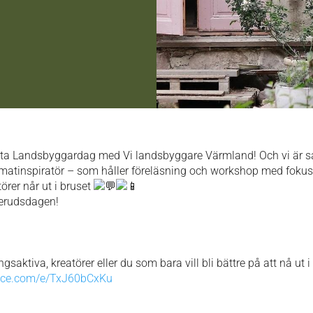
första Landsbyggardag med Vi landsbyggare Värmland! Och vi är
klimatinspiratör – som håller föreläsning och workshop med foku
törer når ut i bruset
llerudsdagen!
saktiva, kreatörer eller du som bara vill bli bättre på att nå ut
ffice.com/e/TxJ60bCxKu