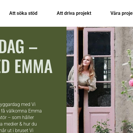
Att söka stöd
Att driva projekt
Våra proje
DAG –
D EMMA
sbyggardag med Vi
tt få välkomna Emma
atör – som håller
a medier & hur du
år ut i bruset Vi