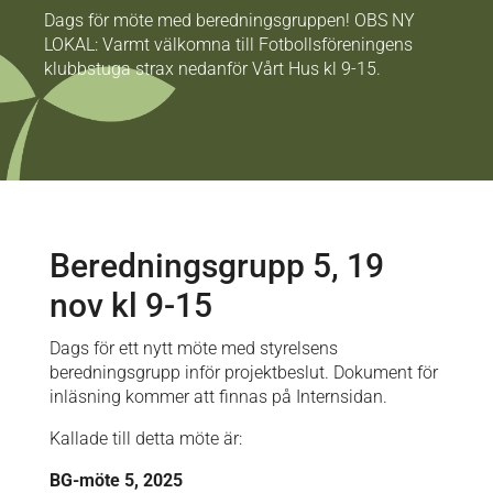
Dags för möte med beredningsgruppen! OBS NY
LOKAL: Varmt välkomna till Fotbollsföreningens
klubbstuga strax nedanför Vårt Hus kl 9-15.
Beredningsgrupp 5, 19
nov kl 9-15
Dags för ett nytt möte med styrelsens
beredningsgrupp inför projektbeslut. Dokument för
inläsning kommer att finnas på Internsidan.
Kallade till detta möte är:
BG-möte 5, 2025